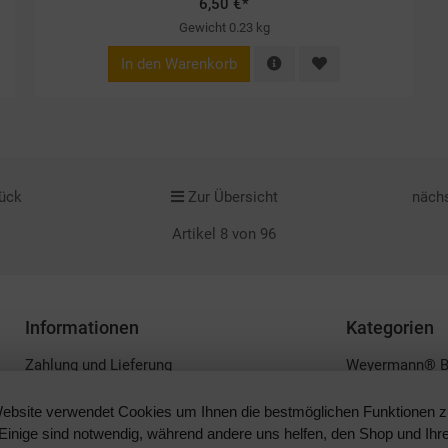
6,50 €*
Gewicht
0.23 kg
In den Warenkorb
rück
Zur Übersicht
nächs
Artikel 8 von 96
Informationen
Kategorien
Zahlung und Lieferung
Weyermann® Bi
Datenschutzerklärung
Weyermann® Sp
ebsite verwendet Cookies um Ihnen die bestmöglichen Funktionen zu
Widerrufsrecht
Lebensmittel
Einige sind notwendig, während andere uns helfen, den Shop und Ihr