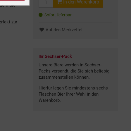
In den Warenkorb
 dem Bier
Sofort lieferbar
rfekt zur
Auf den Merkzettel
Ihr Sechser-Pack
Unsere Biere werden in Sechser-
Packs versandt, die Sie sich beliebig
zusammenstellen können.
Hierfür legen Sie mindestens sechs
Flaschen Bier Ihrer Wahl in den
Warenkorb.