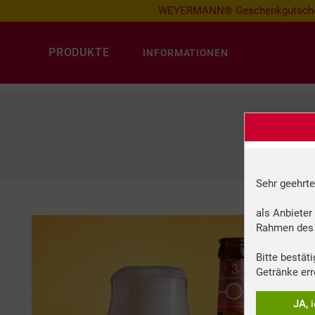
WEYERMANN® Geschenkgutsch
PRODUKTE
INFORMATIONEN
Sehr geehrte
als Anbieter
Rahmen des 
Bitte bestät
Getränke err
JA,
i