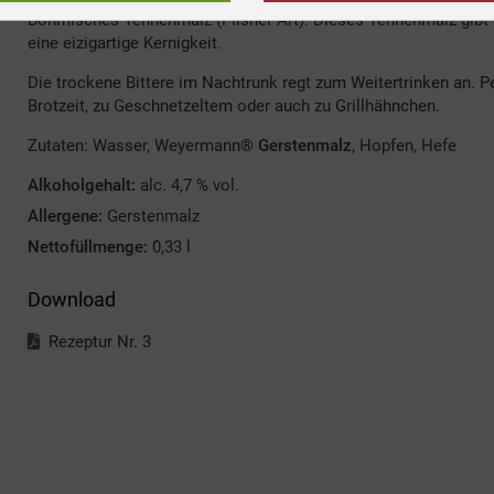
Böhmisches Tennenmalz (Pilsner Art). Dieses Tennenmalz gibt
eine eizigartige Kernigkeit.
Die trockene Bittere im Nachtrunk regt zum Weitertrinken an. Pe
Brotzeit, zu Geschnetzeltem oder auch zu Grillhähnchen.
Zutaten: Wasser, Weyermann®
Gerstenmalz
, Hopfen, Hefe
Alkoholgehalt:
alc. 4,7 % vol.
Allergene:
Gerstenmalz
Nettofüllmenge:
0,33 l
Download
Rezeptur Nr. 3